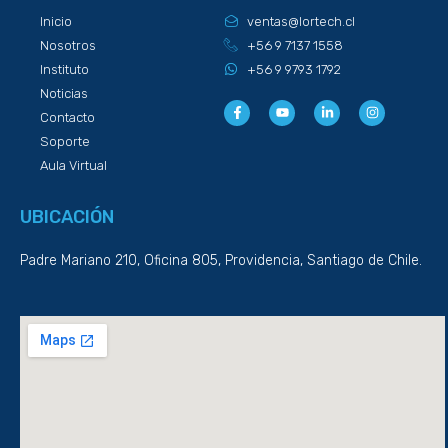
Inicio
ventas@lortech.cl
Nosotros
+56 9 7137 1558
Instituto
+56 9 9793 1792
Noticias
F
Y
L
I
Contacto
a
o
i
n
c
u
n
s
Soporte
e
t
k
t
b
u
e
a
Aula Virtual
o
b
d
g
o
e
i
r
k
n
a
-
-
m
UBICACIÓN
f
i
n
Padre Mariano 210, Oficina 805, Providencia, Santiago de Chile.