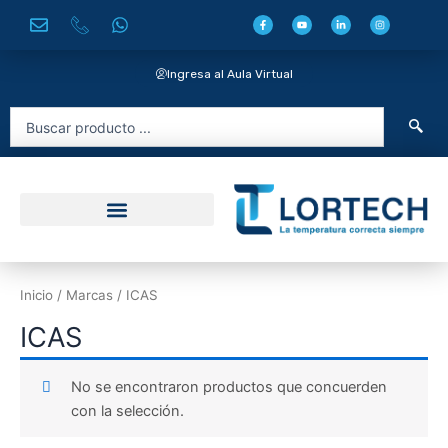
Ir
F
Y
L
I
a
o
i
n
al
c
u
n
s
e
t
k
t
contenido
b
u
e
a
o
b
d
g
Ingresa al Aula Virtual
o
e
i
r
k
n
a
-
-
m
f
i
Search
n
...
Inicio
/ Marcas / ICAS
ICAS
No se encontraron productos que concuerden
con la selección.