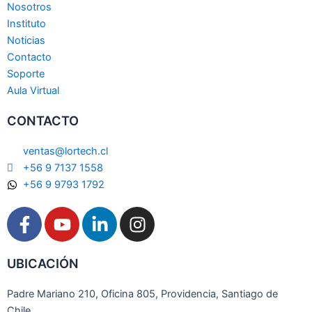
Nosotros
Instituto
Noticias
Contacto
Soporte
Aula Virtual
CONTACTO
ventas@lortech.cl
+56 9 7137 1558
+56 9 9793 1792
F
Y
L
I
a
o
i
n
c
u
n
s
UBICACIÓN
e
t
k
t
b
u
e
a
Padre Mariano 210, Oficina 805, Providencia, Santiago de
o
b
d
g
Chile.