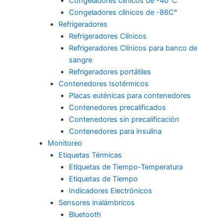
f
i
Congeladores clínicos de -40°C
Congeladores clínicos de -86C°
n
Refrigeradores
Refrigeradores Clínicos
Refrigeradores Clínicos para banco de
sangre
Refrigeradores portátiles
Contenedores Isotérmicos
Placas euténicas para contenedores
Contenedores precalificados
Contenedores sin precalificación
Contenedores para insulina
Monitoreo
Etiquetas Térmicas
Etiquetas de Tiempo-Temperatura
Etiquetas de Tiempo
Indicadores Electrónicos
Sensores inalámbricos
Bluetooth