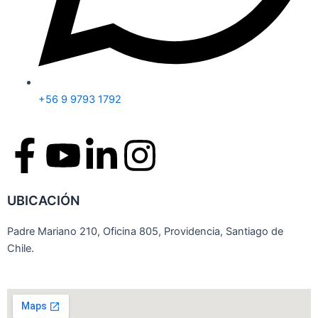
+56 9 9793 1792
F
Y
L
I
a
o
i
n
UBICACIÓN
c
u
n
s
Padre Mariano 210, Oficina 805, Providencia, Santiago de
e
t
k
t
Chile.
b
u
e
a