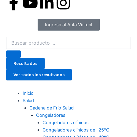
F
Y
L
I
a
o
i
n
Ingresa al Aula Virtual
c
u
n
s
Search
e
t
k
t
...
b
u
e
a
Resultados
o
b
d
g
Ver todos los resultados
o
e
i
r
Inicio
Salud
k
n
a
Cadena de Frío Salud
Congeladores
-
-
m
Congeladores clínicos
Congeladores clínicos de -25°C