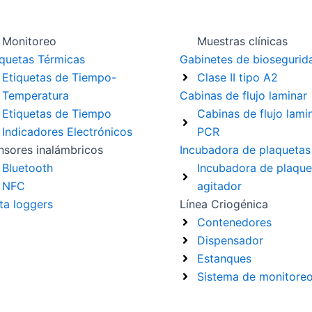
Monitoreo
Muestras clínicas
iquetas Térmicas
Gabinetes de biosegurid
Etiquetas de Tiempo-
Clase II tipo A2
Temperatura
Cabinas de flujo laminar
Etiquetas de Tiempo
Cabinas de flujo lami
Indicadores Electrónicos
PCR
nsores inalámbricos
Incubadora de plaquetas
Bluetooth
Incubadora de plaque
NFC
agitador
ta loggers
Línea Criogénica
Contenedores
Dispensador
Estanques
Sistema de monitore