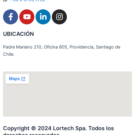
F
Y
L
I
a
o
i
n
c
u
n
s
UBICACIÓN
e
t
k
t
b
u
e
a
Padre Mariano 210, Oficina 805, Providencia, Santiago de
o
b
d
g
Chile.
o
e
i
r
k
n
a
-
-
m
f
i
n
Copyright © 2024 Lortech Spa. Todos los