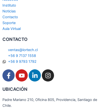
Instituto
Noticias
Contacto
Soporte
Aula Virtual
CONTACTO
ventas@lortech.cl
+56 9 7137 1558
+56 9 9793 1792
F
Y
L
I
a
o
i
n
c
u
n
s
UBICACIÓN
e
t
k
t
b
u
e
a
Padre Mariano 210, Oficina 805, Providencia, Santiago de
o
b
d
g
Chile.
o
e
i
r