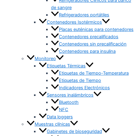
Refrigeradores Clínicos para banco
de sangre
Refrigeradores portátiles
Contenedores Isotérmicos
Placas euténicas para contenedores
Contenedores precalificados
Contenedores sin precalificación
Contenedores para insulina
Monitoreo
Etiquetas Térmicas
Etiquetas de Tiempo-Temperatura
Etiquetas de Tiempo
Indicadores Electrónicos
Sensores inalámbricos
Bluetooth
NFC
Data loggers
Muestras clínicas
Gabinetes de bioseguridad