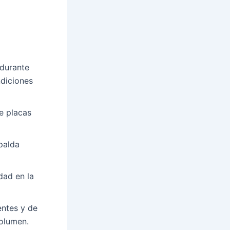
durante
ndiciones
e placas
palda
dad en la
entes y de
volumen.