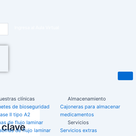
Ingresa al Aula Virtual
estras clínicas
Almacenamiento
etes de bioseguridad
Cajoneras para almacenar
ase II tipo A2
medicamentos
as de flujo laminar
Servicios
 clave
binas de flujo laminar
Servicios extras