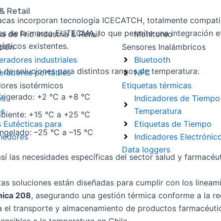
& Retail
acas incorporan tecnología ICECATCH, totalmente compati
s de la marca EUTECMA, lo que permite una integración ef
 de Frío Industria & Retail
Monitoreo
ísticos existentes.
ción
Sensores Inalámbricos
eradores industriales
Bluetooth
de soluciones para distintos rangos de temperatura:
eradores portátiles
NFC
ores isotérmicos
Etiquetas térmicas
frigerado: +2 °C a +8 °C
os
Indicadores de Tiempo
os
Temperatura
biente: +15 °C a +25 °C
 Eutécticas para
Etiquetas de Tiempo
ngelado: –25 °C a –15 °C
nedores
Indicadores Electrónic
Data loggers
sí las necesidades específicas del sector salud y farmacéut
as soluciones están diseñadas para cumplir con los lineami
ica 208
, asegurando una gestión térmica conforme a la re
a el transporte y almacenamiento de productos farmacéuti
ensibles a la temperatura en Chile.