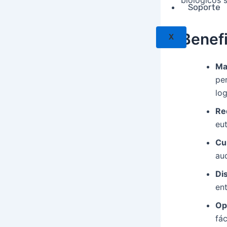
Soporte
Benefi
X
Ma
pe
log
Re
eut
Cu
aud
Di
ent
Op
fác