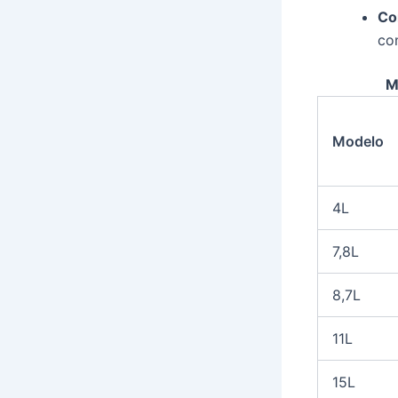
Co
con
M
Modelo
4L
7,8L
8,7L
11L
15L