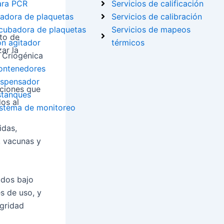
ara PCR
Servicios de calificación
adora de plaquetas
Servicios de calibración
ncubadora de plaquetas
Servicios de mapeos
to de
n agitador
térmicos
ar la
 Criogénica
ontenedores
ispensador
uciones que
stanques
dos al
istema de monitoreo
idas,
, vacunas y
ados bajo
s de uso, y
egridad