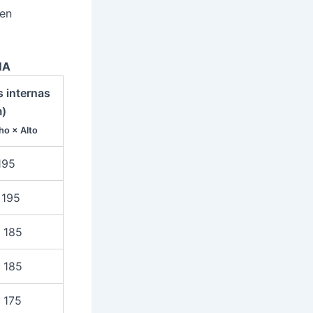
 en
MA
 internas
)
ho × Alto
195
 195
 185
 185
 175