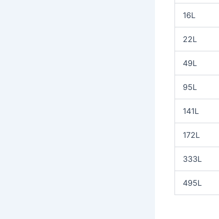
16L
22L
49L
95L
141L
172L
333L
495L