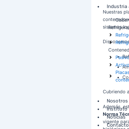
Industria 
Nuestras pl
contenedore
Cadena
sistemas log
Refrigera
Refrig
Disponemos 
Refrig
Contened
Re
Pasiv
Activ
Am
Placas
Co
conte
Cubriendo a
Nosotros
Además, est
Instituto
Norma Técn
Noticias
vigente par
Contacto
biológicos s