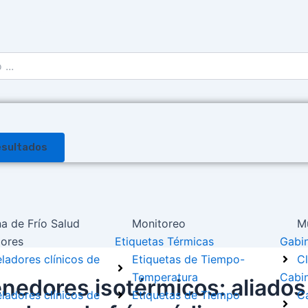
+56 9 9793 1792
esultados
a de Frío Salud
Monitoreo
Mu
ores
Etiquetas Térmicas
Gabin
ladores clínicos de
Etiquetas de Tiempo-
Cl
Temperatura
Cabin
nedores isotérmicos: aliados
ladores clínicos de
Etiquetas de Tiempo
Ca