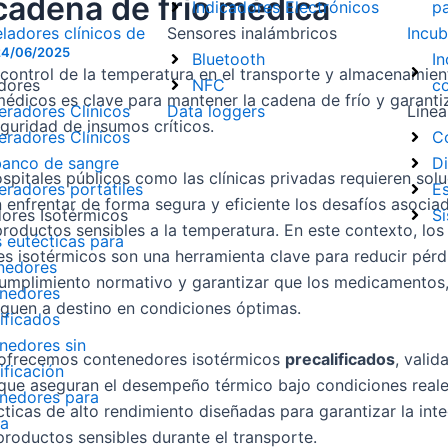
 cadena de frío médica
Indicadores Electrónicos
p
ladores clínicos de
Sensores inalámbricos
Incub
24/06/2025
Bluetooth
I
 control de la temperatura en el transporte y almacenamien
dores
NFC
co
édicos es clave para mantener la cadena de frío y garantiz
eradores Clínicos
Data loggers
Línea
eguridad de insumos críticos.
eradores Clínicos
C
banco de sangre
D
ospitales públicos como las clínicas privadas requieren sol
eradores portátiles
E
n enfrentar de forma segura y eficiente los desafíos asocia
ores Isotérmicos
S
roductos sensibles a la temperatura. En este contexto, los
 eutécticas para
s isotérmicos son una herramienta clave para reducir pérd
nedores
l cumplimiento normativo y garantizar que los medicamentos
nedores
eguen a destino en condiciones óptimas.
ificados
nedores sin
 ofrecemos contenedores isotérmicos
precalificados
, valid
ificación
que aseguran el desempeño térmico bajo condiciones reale
nedores para
cticas de alto rendimiento diseñadas para garantizar la int
na
productos sensibles durante el transporte.