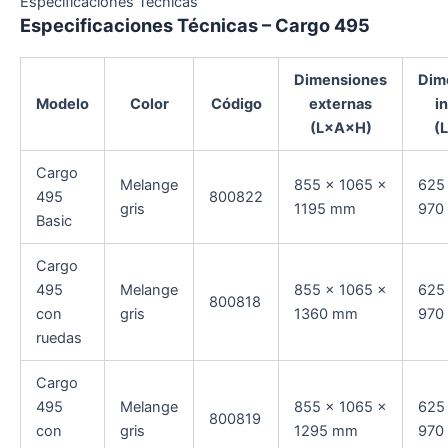
Especificaciones Técnicas
Especificaciones Técnicas – Cargo 495
Dimensiones
Dim
Modelo
Color
Código
externas
i
(L×A×H)
(
Cargo
Melange
855 × 1065 ×
625
495
800822
gris
1195 mm
970
Basic
Cargo
495
Melange
855 × 1065 ×
625
800818
con
gris
1360 mm
970
ruedas
Cargo
495
Melange
855 × 1065 ×
625
800819
con
gris
1295 mm
970