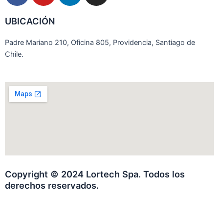
c
u
n
s
UBICACIÓN
e
t
k
t
b
u
e
a
Padre Mariano 210, Oficina 805, Providencia, Santiago de
o
b
d
g
Chile.
o
e
i
r
k
n
a
-
-
m
f
i
n
Copyright © 2024 Lortech Spa. Todos los
derechos reservados.