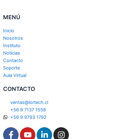
MENÚ
Inicio
Nosotros
Instituto
Noticias
Contacto
Soporte
Aula Virtual
CONTACTO
ventas@lortech.cl
+56 9 7137 1558
+56 9 9793 1792
F
Y
L
I
a
o
i
n