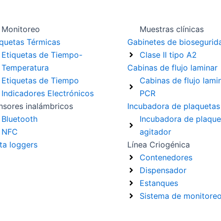
Monitoreo
Muestras clínicas
iquetas Térmicas
Gabinetes de biosegurid
Etiquetas de Tiempo-
Clase II tipo A2
Temperatura
Cabinas de flujo laminar
Etiquetas de Tiempo
Cabinas de flujo lami
Indicadores Electrónicos
PCR
nsores inalámbricos
Incubadora de plaquetas
Bluetooth
Incubadora de plaque
NFC
agitador
ta loggers
Línea Criogénica
Contenedores
Dispensador
Estanques
Sistema de monitore