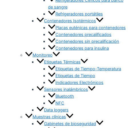
Refrigeradores Clínicos para banco
de sangre
Refrigeradores portátiles
Contenedores Isotérmicos
Placas euténicas para contenedores
Contenedores precalificados
Contenedores sin precalificación
Contenedores para insulina
Monitoreo
Etiquetas Térmicas
Etiquetas de Tiempo-Temperatura
Etiquetas de Tiempo
Indicadores Electrónicos
Sensores inalámbricos
Bluetooth
NFC
Data loggers
Muestras clínicas
Gabinetes de bioseguridad