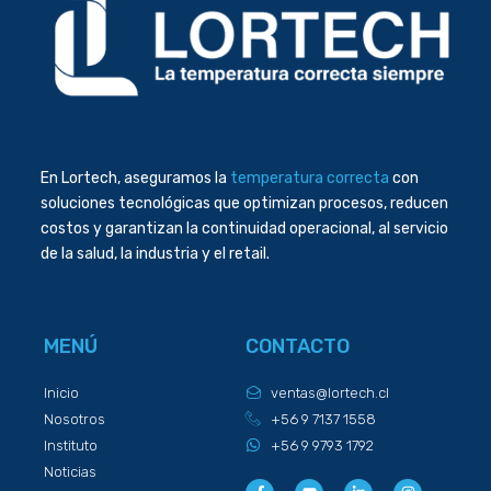
En Lortech, aseguramos la
temperatura correcta
con
soluciones tecnológicas que optimizan procesos, reducen
costos y garantizan la continuidad operacional, al servicio
de la salud, la industria y el retail.
MENÚ
CONTACTO
Inicio
ventas@lortech.cl
Nosotros
+56 9 7137 1558
Instituto
+56 9 9793 1792
Noticias
F
Y
L
I