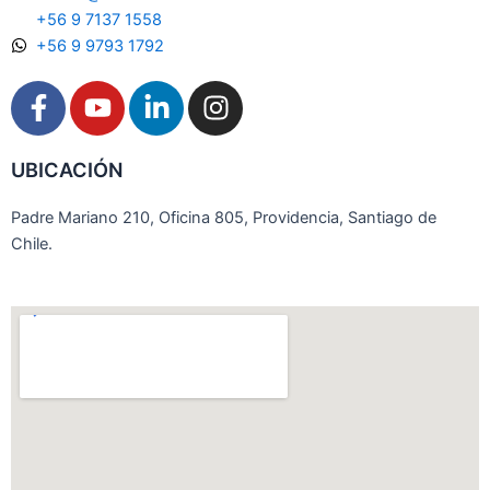
+56 9 7137 1558
+56 9 9793 1792
F
Y
L
I
a
o
i
n
c
u
n
s
UBICACIÓN
e
t
k
t
b
u
e
a
Padre Mariano 210, Oficina 805, Providencia, Santiago de
o
b
d
g
Chile.
o
e
i
r
k
n
a
-
-
m
f
i
n